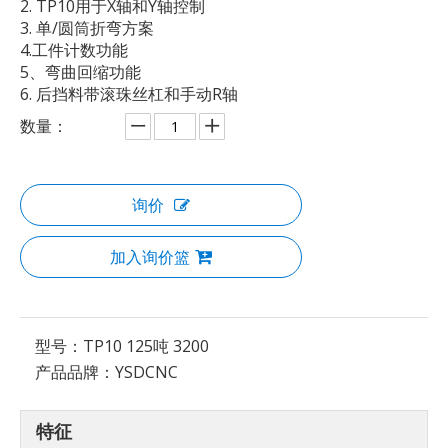
2. TP10用于X轴和Y轴控制
3. 单/圆筒折弯方案
4.工件计数功能
5、弯曲回缩功能
6. 后挡料带滚珠丝杠和手动R轴
数量：
询价
加入询价篮
型号：
TP10 125吨 3200
产品品牌：
YSDCNC
特征