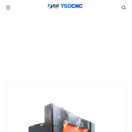
产品中心
当前所在位置:
/
/
/
首页
产品
折弯机
TP10伺服折弯机
/
WC67K 125TON3200 伺服数控液压折弯机，带
TP10，板材折弯机出售