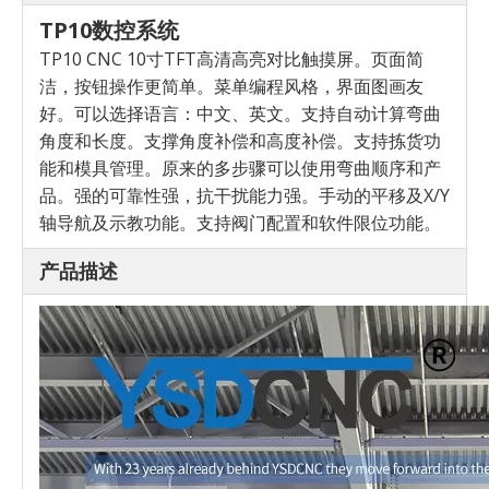
TP10数控系统
TP10 CNC 10寸TFT高清高亮
对比触摸屏。页面简
洁，
按钮操作更简单。菜单编程风格，
界面图画友
好。可以选择语言：
中文、英文。支持自动计算
弯曲
角度和长度。支撑角度补偿
和高度补偿。支持拣货功
能
和模具管理。原来的多步骤
可以使用弯曲顺序和产
品。强的
可靠性强，抗干扰能力强。手动的
平移及X/Y
轴导航及示教功能。
支持阀门配置和软件限位
功能。
产品描述