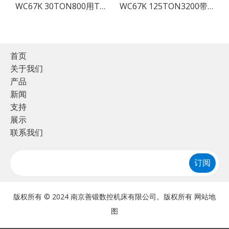
带 TP10，板材折弯机出售
WC67K 30TON800用TP10，纸弯机出售的伺服液压压力机制动器
WC67K 125TON3200带有TP10的伺服液压CNC弯曲机，纸制动器出售
首页
关于我们
产品
新闻
支持
展示
联系我们
订阅
版权所有 © 2024 南京善锻数控机床有限公司。版权所有
网站地
图