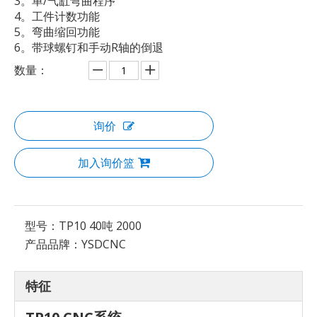
3。单/气缸弯曲程序
4。工件计数功能
5。弯曲缩回功能
6。带球螺钉和手动R轴的倒退
数量：
询价
加入询价篮
型号：
TP10 40吨 2000
产品品牌：
YSDCNC
特征