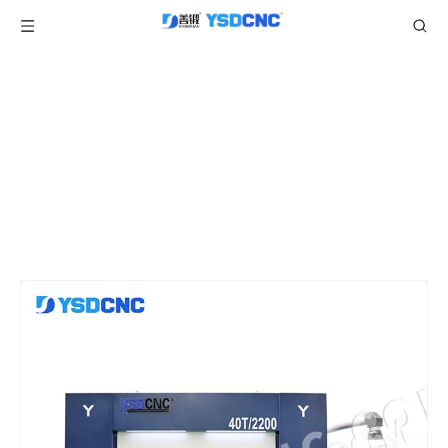
产品中心
当前所在位置:
/
/
/
首页
产品
折弯机
TP10伺服折弯机
/
WC67K 40TON2200 伺服液压折弯机带 TP10，板材折
弯机出售