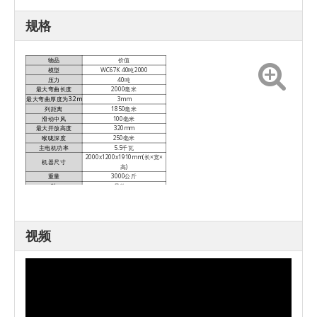
规格
物品
价值
模型
WC67K 40吨2000
压力
40吨
最大弯曲长度
2000毫米
最大弯曲厚度为3.2m
3mm
列距离
1850毫米
滑动中风
100毫米
最大开放高度
320mm
喉咙深度
250毫米
主电机功率
5.5千瓦
2000x1200x1910mm(长×宽×
机器尺寸
高)
重量
3000公斤
轴
是的，x
视频