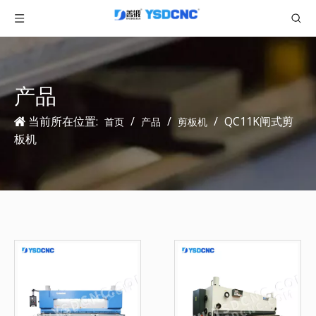
产品
当前所在位置:
/
/
/
QC11K闸式剪
首页
产品
剪板机
板机