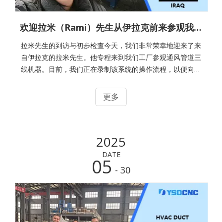
欢迎拉米（Rami）先生从伊拉克前来参观我们的风管车间并订购通风管道三线机器
拉米先生的到访与初步检查今天，我们非常荣幸地迎来了来
自伊拉克的拉米先生。他专程来到我们工厂参观通风管道三
线机器。目前，我们正在录制该系统的操作流程，以便向他
展示如何使用这台设备。三线机器是通风管道制造领域的一
项先进设备，旨在显著提高生产效率。拉米先生对了解其操
更多
作的每一个细节都表现出浓厚的兴趣，从最初的设备设置到
实际运行过程，他都十分关注。当他观看系统运行时，不断
提出深入的问题，充分展现了他掌握这项新技术的热切愿
2025
望。根据拉米先生要求定制生产我们的善锻自动通风管道三
线机器以其高精度的生产能力而闻名。按照拉米先生的具体
DATE
05
要求，该机器成功生产出了"L"形和"口"形的风管组件。这些
- 30
组件对于构建高效的通风管