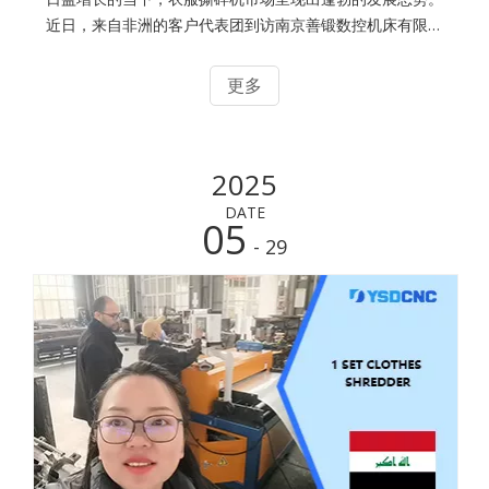
近日，来自非洲的客户代表团到访南京善锻数控机床有限公
司（Nanjing Shanduan CNC Machine Tool Co., Ltd. ），
一场围绕公司核心产品——衣服撕碎机展开的深入业务交流
更多
与现场验货活动热烈进行，此次合作若达成，将为双方开启
新的发展篇章，同时也为非洲地区的废旧衣物处理带来新的
解决方案。热情接待，拉近合作距离考虑到客户晚间抵达，
2025
为缓解旅途疲劳，彰显合作诚意，公司安排专车将客户接到
当地知名的肯德基餐厅就餐。亲切的交谈中，销售经理
DATE
05
Helen Zhou
- 29