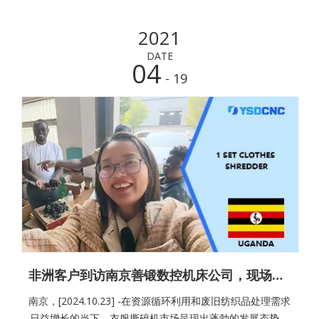
始。通过详细的拍摄，我们的目的是指导客户进行HVAC管
领机器的正确操作。此步骤 - 按 - 步骤演示确保客户对使用
2021
该计算机的各个方面有清晰的了解，这对于随后在本地环境
中的安装和操作至关重要。接线方法——圆管合缝机对于这
DATE
04
台圆管合缝机而言，电源连接是极为关键的步骤。我们知道
- 19
客户需要连接三根火线。
非洲客户到访南京善锻数控机床公司，现场验货衣服撕碎机获高度认可
南京，[2024.10.23] -在资源循环利用和废旧纺织品处理需求
日益增长的当下，衣服撕碎机市场呈现出蓬勃的发展态势。