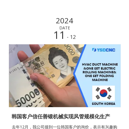
40公里，车程仅需30分钟。一路上，我们向客户介绍了公司
的基本情况与发展历程，初步建立了友好的交流氛围。随着
2024
车辆缓缓驶入公司园区，客户对整洁的环境和有序的生产秩
序留下了良好第一印象。实地参观，现场验货客户首先查看
DATE
11
了我们的风管五线生产设备，随后
- 12
韩国客户信任善锻机械实现风管规模化生产
去年12月，我公司接到一位韩国客户的询价，表示有兴趣购