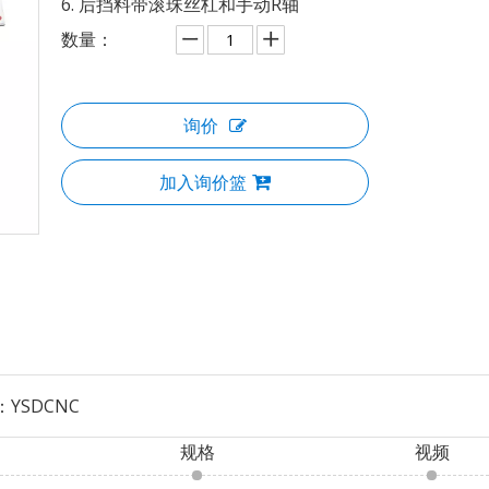
6. 后挡料带滚珠丝杠和手动R轴
数量：
询价
加入询价篮
：
YSDCNC
规格
视频