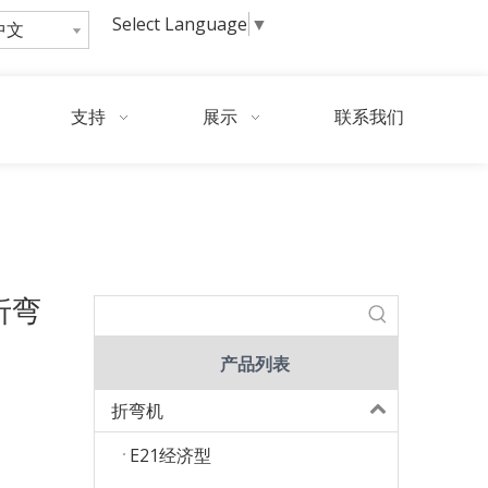
Select Language
▼
中文
询
问
支持
展示
联系我们
5TON3200 伺服液压折弯机带 TP10，板材折弯机出售
压折弯
产品列表
折弯机
E21经济型