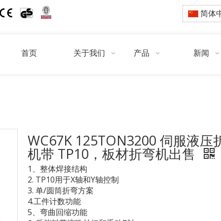
简体
首页
关于我们
产品
新闻
位置:
/
/
/
/
WC67K 12
首页
产品
折弯机
TP10伺服折弯机
WC67K 125TON3200 伺服液
机带 TP10，板材折弯机出售
1、整体焊接结构
2. TP10用于X轴和Y轴控制
3. 单/圆筒折弯方案
4.工件计数功能
5、弯曲回缩功能