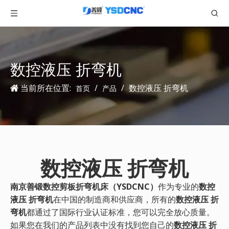
数控液压 折弯机
当前所在位置:
/
/
数控液压 折弯机
首页
产品
数控液压 折弯机
南京善锻数控剪板折弯机床（YSDCNC）
作为专业的
数控
液压 折弯机
在中国的制造商和供应商，所有的
数控液压 折
弯机
都通过了国际行业认证标准，您可以完全放心质量。
如果您在我们的产品列表中没有找到您自己的
数控液压 折