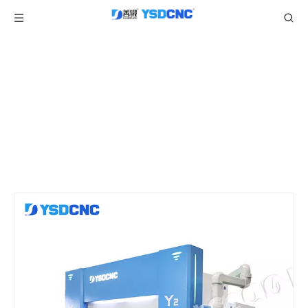
产品中心
当前所在位置:
/
/
/
首页
产品
折弯机
智能折弯机
/
WE67k 63ton2500 数控电液折弯机配DA-
DA53/58
53T