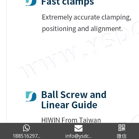
188516297...
info@ysdc...
微信