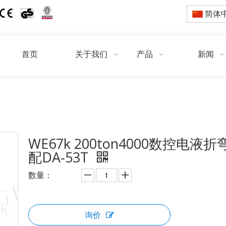
简体
首页
关于我们
产品
新闻
当前所在位置:
/
/
/
首页
产品
折弯机
智能折弯机 DA53/5
WE67k 200ton4000数控电液折
配DA-53T
数量：
询价