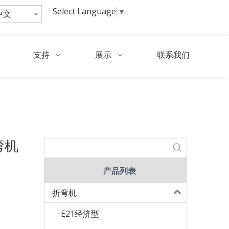
Select Language
▼
中文
询
问
支持
展示
联系我们
/
WE67k 200ton4000数控电液折弯机配DA-53T
8
弯机
产品列表
折弯机
E21经济型