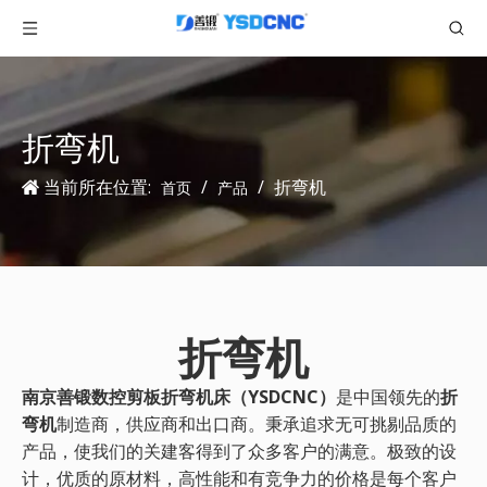
折弯机
当前所在位置:
/
/
折弯机
首页
产品
折弯机
南京善锻数控剪板折弯机床（YSDCNC）
是中国领先的
折
弯机
制造商，供应商和出口商。秉承追求无可挑剔品质的
产品，使我们的关建客得到了众多客户的满意。极致的设
计，优质的原材料，高性能和有竞争力的价格是每个客户