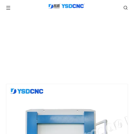
产品中心
当前所在位置:
/
/
/
首页
产品
折弯机
CT8伺服折弯机
/
WC67K 160TON2500 伺服液压折弯机，带 CybTouch
8，板材折弯机出售