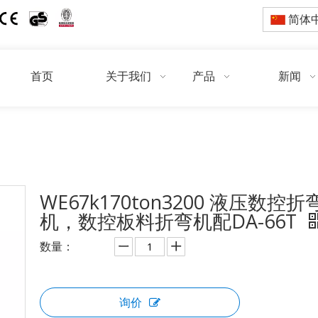
简体
首页
关于我们
产品
新闻
/
/
/
/
WE67k170
首页
产品
折弯机
天才折弯机 DA66 DA69
WE67k170ton3200 液压数控折
机，数控板料折弯机配DA-66T
数量：
询价