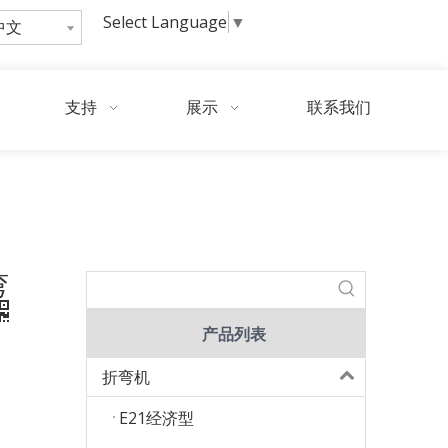
Select Language
▼
中文
询
问
支持
展示
联系我们
ton3200 液压数控折弯机，数控板料折弯机配DA-66T
弯
产品列表
折弯机
E21经济型