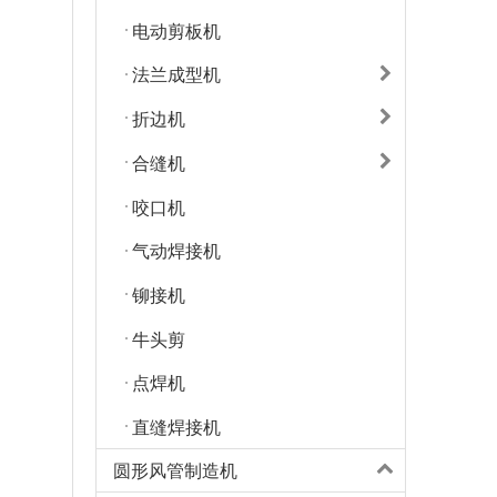
电动剪板机
法兰成型机
折边机
合缝机
咬口机
气动焊接机
铆接机
牛头剪
点焊机
直缝焊接机
圆形风管制造机