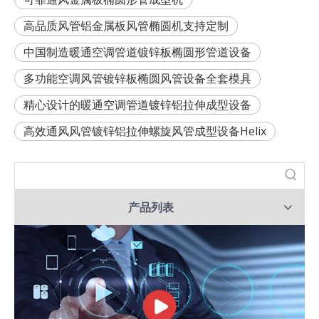
高品质风管铝金属板风管椭圆机支持定制
中国制造暖通空调管道镀锌板椭圆形管道设备
多功能空调风管镀锌板椭圆风管设备全套模具
精心设计的暖通空调管道镀锌铝拉伸成型设备
高效通风风管镀锌铝拉伸螺旋风管成型设备Helix
产品列表