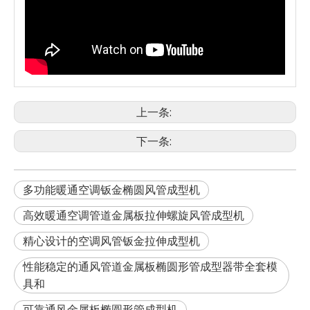
上一条:
下一条:
多功能暖通空调钣金椭圆风管成型机
高效暖通空调管道金属板拉伸螺旋风管成型机
精心设计的空调风管钣金拉伸成型机
性能稳定的通风管道金属板椭圆形管成型器带全套模
具和
可靠通风金属板椭圆形管成型机