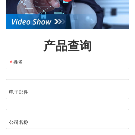
产品查询
姓名
*
电子邮件
公司名称