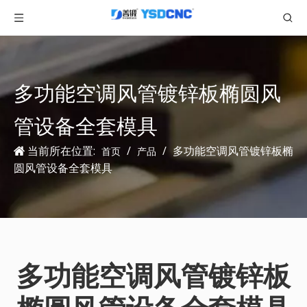
多功能空调风管镀锌板椭圆风
管设备全套模具
当前所在位置:
/
/
多功能空调风管镀锌板椭
首页
产品
圆风管设备全套模具
多功能空调风管镀锌板