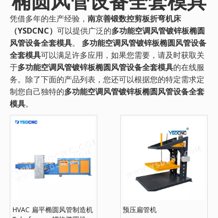
椭圆风管设备全套模具
凭借多年的生产经验，
南京善锻数控剪板折弯机床
（YSDCNC）
可以提供广泛的
多功能空调风管镀锌板椭圆
风管设备全套模具
。
多功能空调风管镀锌板椭圆风管设备
全套模具
可以满足许多应用，如果您需要，请及时获取关
于
多功能空调风管镀锌板椭圆风管设备全套模具
的在线服
务。除了下面的产品列表，您还可以根据您的特定需求定
制您自己独特的
多功能空调风管镀锌板椭圆风管设备全套
模具
。
HVAC 扁平椭圆风管制造机
预压扁管机