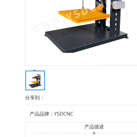
分享到：
产品品牌：
YSDCNC
产品描述