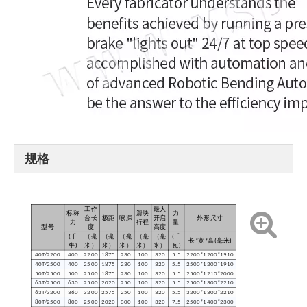
规格
工作
最大
标称
滑块
力
台长
极距
喉深
开启
外形尺寸
力
行程
量
型号
度
高度
(千
（毫
（毫
（毫
（毫
（毫
(千
长*宽*高(毫米)
牛)
米）
米）
米）
米）
米）
瓦)
40T/2200
400
2200
1875
230
100
320
5.5
2200*1200*1910
40T/2500
400
2500
1875
230
100
320
5.5
2500*1200*1910
50T/2500
500
2500
1875
230
100
320
5.5
2500*1210*2000
63T/2500
630
2500
2020
250
100
320
5.5
2500*1300*2210
63T/3200
360
3200
2575
250
100
320
5.5
3200*1300*2210
80T/2500
800
2500
2020
300
100
320
7.5
2500*1400*2300