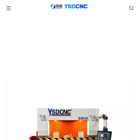
产品中心
当前所在位置:
/
/
/
/
首页
产品
折弯机
E21经济型
WC67K 30TON1600 数控液压折弯机 E21