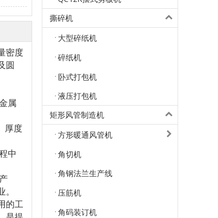
撕碎机
大型碎纸机
量密度
碎纸机
及圆
卧式打包机
液压打包机
金属
矩形风管制造机
质、厚度
方形暖通风管机
角切机
程中
角钢法兰生产线
产
压筋机
业。
用的工
角码装订机
，是提