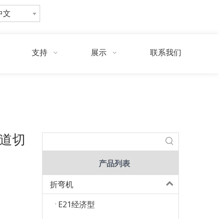
中文
询
问
支持
展示
联系我们
/
3000w光纤激光切割机具有6m管道切割功能
割机
管道切
产品列表
折弯机
E21经济型