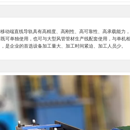
。移动端直线导轨具有高精度、高刚性、高可靠性、高承载能力
不既可单独使用，也可与大型风管管材生产线配套使用，与单机
力，是企业的首选设备加工量大、加工时间紧迫、加工人员少。