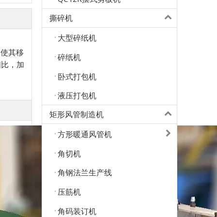
撕碎机
大型碎纸机
，使其移
碎纸机
相比，加
卧式打包机
液压打包机
矩形风管制造机
方形暖通风管机
角切机
角钢法兰生产线
压筋机
角码装订机