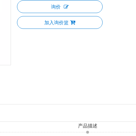
询价
加入询价篮
产品描述