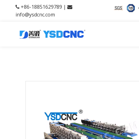
+86-18851629789 |


info@ysdcnc.com
产品中心