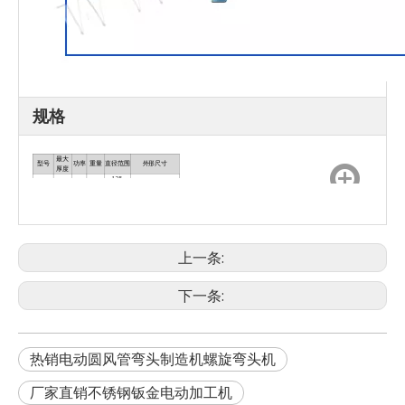
规格
最大
型号
功率
重量
直径范围
外形尺寸
厚度
125-
DCP-
1.2毫
5.5千
460公
2200x900x1000
1250毫
1000
米
瓦
斤
毫米
米
上一条:
下一条:
热销电动圆风管弯头制造机螺旋弯头机
厂家直销不锈钢钣金电动加工机