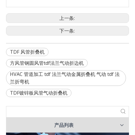
0.3-
QD-
1500
550
60°
1.5毫
2180*800*1350
1.5*1500
毫米
公斤
米
0.3-
QD-
2000
620
60°
1.5毫
2680*800*1350
上一条:
1.5*2000
毫米
公斤
米
0.3-
QD-
2500
700
60°
1.5毫
3180*800*1350
1.5*2500
毫米
公斤
米
下一条:
TDF 风管折叠机
方风管钢圆风管tdf法兰气动折边机
HVAC 管道加工 tdf 法兰气动金属折叠机 气动 tdf 法
兰折弯机
TDF镀锌板风管气动折叠机
产品列表