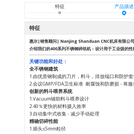
特征
产品描述
特征
惠尔|销售顾问| Nanjing Shanduan CNC机床有限公
介绍我们的400系列不锈钢碎纸机 - 设计用于工业级的
关键功能和好处：
全不锈钢建筑
1.由优质钢制成的刀片，料斗，排放端口和防护套
2.会议GMP/FDA卫生标准 耐腐蚀和防磨损 - 将
创新的料斗喂养系统
1.Vacuum辅助料斗喂养设计
2.40％更快的材料摄入效率
3.自动集中式收集 - 减少手动处理
精确切碎性能
1.插头≤5mm粒径