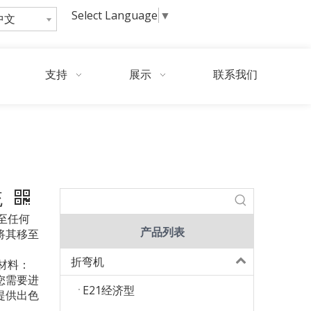
Select Language
▼
中文
询
问
支持
展示
联系我们
/
/
400不锈钢粉料机配料斗喂食系统
撕碎机
碎纸机
统
至任何
产品列表
将其移至
折弯机
材料：
您需要进
E21经济型
提供出色