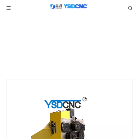
产品中心
当前所在位置:
/
/
/
首页
产品
圆形风管制造机
角铁卷
/
液压卷角机
圆机