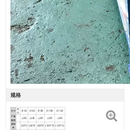
规格
单
型号
JY-50
JY-60
JY-80
JY-100
JY-120
位
产量
≤245
≤245
≤245
≤245
≤245
极限
扁铁
L50*5
L60*6
L80*8
L100*10
L120*12
角