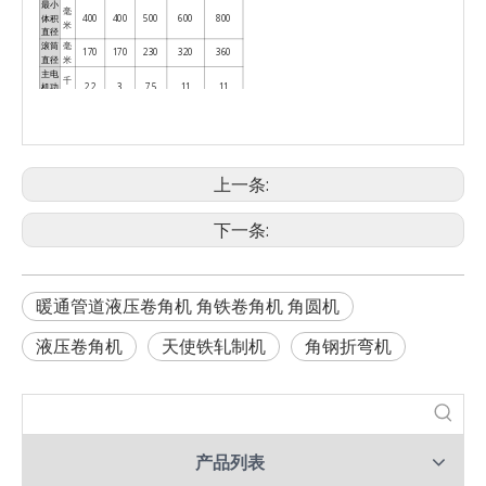
最小
毫
体积
400
400
500
600
800
米
直径
滚筒
毫
170
170
230
320
360
直径
米
主电
千
机功
2.2
3
7.5
11
11
瓦
率
副电
千
机功
/
3
3
3
3
瓦
率
减速
机类
200
200
250
250
250
上一条:
型
毫
L
1200
120
1200
1200
1200
米
外
下一条:
形
毫
W
600
700
1000
1000
1000
尺
米
寸
毫
H
1100
1150
1500
1500
1500
米
千
重量
500
700
1100
1200
1300
克
暖通管道液压卷角机 角铁卷角机 角圆机
液压卷角机
天使铁轧制机
角钢折弯机
产品列表