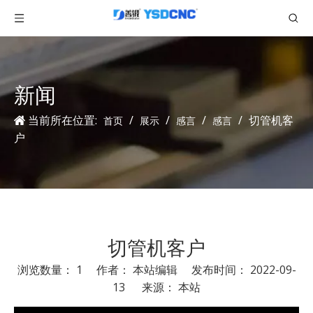
新闻
当前所在位置:
/
/
/
/
切管机客
首页
展示
感言
感言
户
切管机客户
浏览数量：
1
作者： 本站编辑 发布时间： 2022-09-
13 来源：
本站
["facebook","twitter","line","wechat","linkedin","pinterest