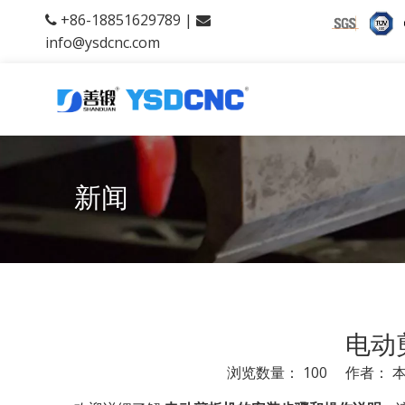
+86-18851629789 |


info@ysdcnc.com
新闻
电动
浏览数量：
100
作者： 本站
["facebook","twitter","line","wechat","linkedin","