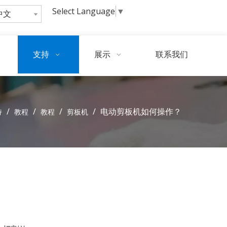
Select Language
▼
中文
询
问
支持
展示
联系我们
/
/
/
/
电动剪板机如何操作？
持
教程
教程
剪板机