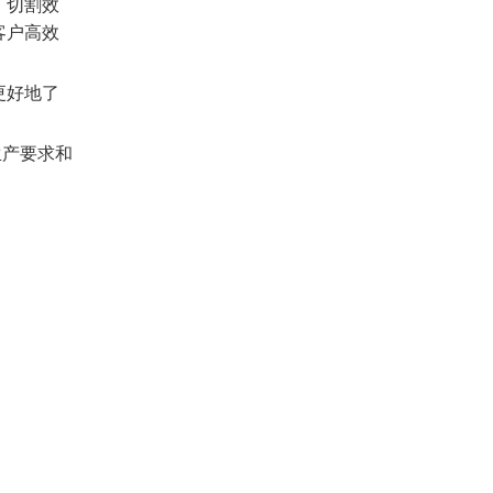
，切割效
客户高效
更好地了
生产要求和
。
。