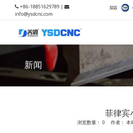
+86-18851629789 |


info@ysdcnc.com
新闻
菲律宾
浏览数量：
0
作者： 本站
["facebook","twitter","line","wechat","linkedin","