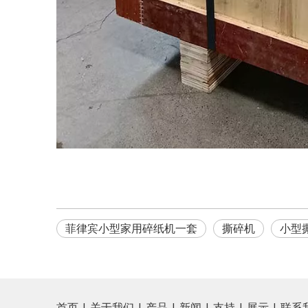
菲律宾小型家用碎纸机一套
撕碎机
小型
首页
|
关于我们
|
产品
|
新闻
|
支持
|
展示
|
联系