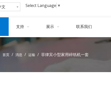
Select Language
▼
中文
询
问
支持
展示
联系我们
:
/
/
/
菲律宾小型家用碎纸机一套
首页
消息
运输