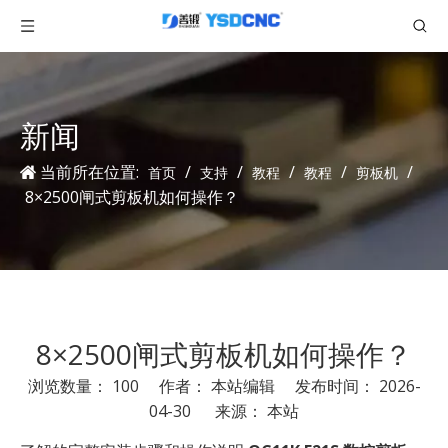
新闻
当前所在位置:
/
/
/
/
/
首页
支持
教程
教程
剪板机
8×2500闸式剪板机如何操作？
8×2500闸式剪板机如何操作？
浏览数量：
100
作者： 本站编辑 发布时间： 2026-
04-30 来源：
本站
["facebook","twitter","line","wechat","linkedin","pinterest