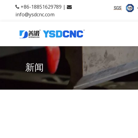
+86-18851629789 |


info@ysdcnc.com
新闻